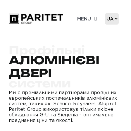
Skip
to
Вибрати
MENU
content
мову
Про нас
Профільні
Продукція
АЛЮМІНІЄВІ
ДВЕРІ
Ціни
системи
Портфоліо
Ми є преміальними партнерами провідних
європейських постачальників алюмінієвих
систем, таких як: Schüco, Reynaers, Aluprof.
Paritet Group використовує тільки якісне
Дилерам
обладнання G-U та Siegenia – оптимальне
поєднання ціни та якості.